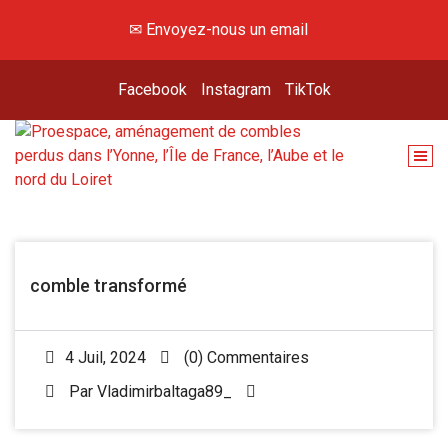
✉ Envoyez-nous un email
Facebook
Instagram
TikTok
Hey, viens voir là-haut !
comble transformé
4 Juil, 2024
(0) Commentaires
Par
Vladimirbaltaga89_