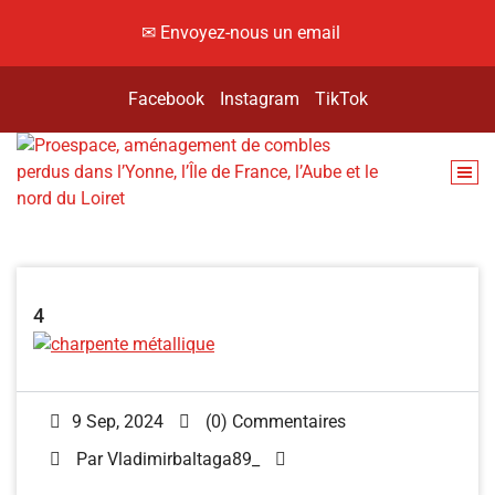
✉ Envoyez-nous un email
Facebook
Instagram
TikTok
Hey, viens voir là-haut !
4
9 Sep, 2024
(0) Commentaires
Par
Vladimirbaltaga89_