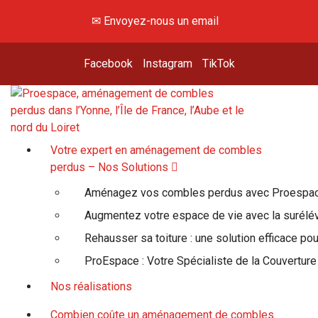
Aller
✉ Envoyez-nous un email
au
contenu
Facebook
Instagram
TikTok
Hey, viens voir là-haut !
Votre expert en aménagement de combles
perdus – Nos Solutions
Aménagez vos combles perdus avec Proespa
Augmentez votre espace de vie avec la surélé
Rehausser sa toiture : une solution efficace po
ProEspace : Votre Spécialiste de la Couverture
Nos réalisations
Combien coûte un aménagement de combles